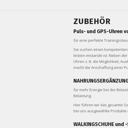
ZUBEHÖR
Puls- und GPS-Uhren v
für eine perfekte Trainingsste
Sie suchen einen kompetenten T
leisten imstande ist. Neben de
Uhren z. B. die Möglichkeit, Au
macht die Anschaffung einer Pu
NAHRUNGSERGÄNZUN
für mehr Energie bei der Bela
Belastung.
Hier führen wir das gesamte So
bei uns ausgewählte Produkte
WALKINGSCHUHE und 